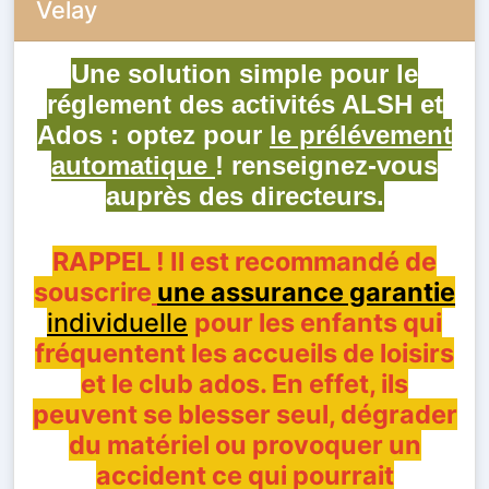
Velay
Une solution simple pour le
réglement des activités
ALSH et
Ados : optez pour
le prélévement
automatique
! renseignez-vous
auprès des directeurs.
RAPPEL ! Il est recommandé de
souscrire
une assurance garantie
individuelle
pour les enfants qui
fréquentent les accueils de loisirs
et le club ados. En effet,
ils
peuvent se blesser seul, dégrader
du matériel ou provoquer un
accident ce qui pourrait